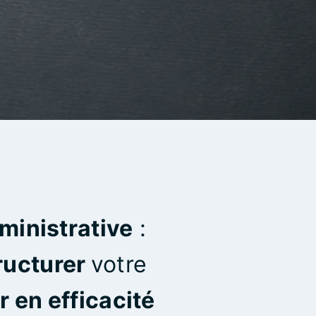
dministrative
:
ructurer
votre
 en efficacité