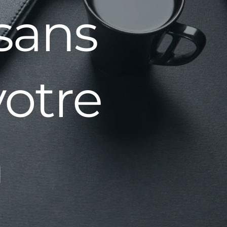
sans
votre
n