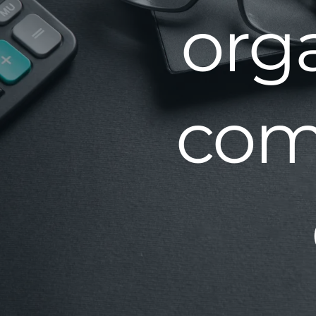
org
comp