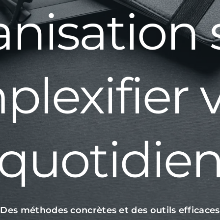
anisation 
lexifier 
quotidie
Des méthodes concrètes et des outils efficaces