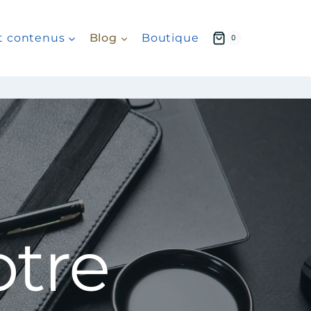
 et contenus
Blog
Boutique
0
otre