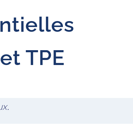
ntielles
et TPE
ux.