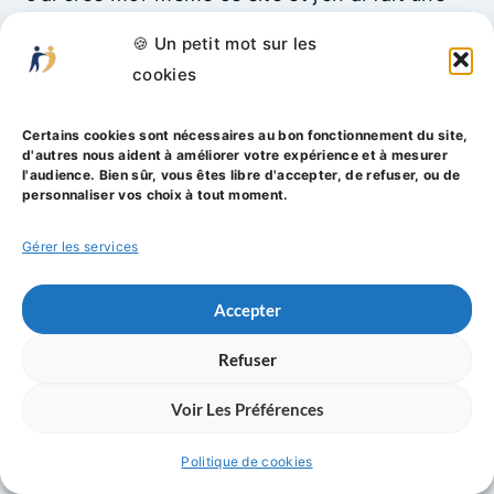
spécialité pour mes clients car le digital
🍪 Un petit mot sur les
n’existe pas sans le net.
cookies
Certifiée à la rédaction web SEO et formée à
la création de site WordPress,
je vous
Certains cookies sont nécessaires au bon fonctionnement du site,
propose des bénéfices concrets pour votre
d'autres nous aident à améliorer votre expérience et à mesurer
l'audience. Bien sûr, vous êtes libre d'accepter, de refuser, ou de
entreprise :
personnaliser vos choix à tout moment.
Une
expertise
à la croisée de la
gestion
et
Gérer les services
de la
communication digitale
Accepter
Des
contenus uniques
, sans duplication
ni automatisation excessive
Refuser
Une
méthodologie respectueuse des
Voir Les Préférences
bonnes pratiques SEO
La garantie d’une
plume claire,
Politique de cookies
professionnelle et adaptée à votre