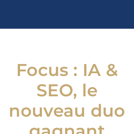
Focus : IA &
SEO, le
nouveau duo
gagnant