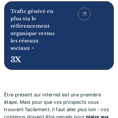
Trafic généré en
plus via le
référencement
organique versus
les réseaux
sociaux =
3X
3
X
Être présent sur internet est une première
étape. Mais pour que vos prospects vous
trouvent facilement, il faut aller plus loin : vos
contenus doivent être pensés pour
plaire aux