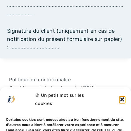
……………………………………………………………………
………………
Signature du client (uniquement en cas de
notification du présent formulaire sur papier)
: ……………………………
Politique de confidentialité
Conditions générales de vente (CGV) –
🍪 Un petit mot sur les
Professionnels
cookies
Conditions générales de vente (CGV) –
Particuliers
Certains cookies sont nécessaires au bon fonctionnement du site,
Politique de cookies (UE)
d'autres nous aident à améliorer votre expérience et à mesurer
AUTRES RESSOURCES
l'audience. Bien sûr, vous êtes libre d'accepter, de refuser, ou de