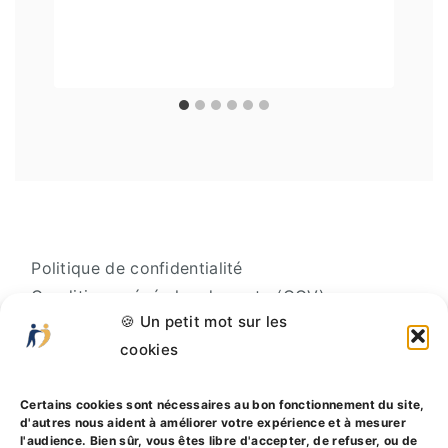
Par
Laurence BERRY
29/06/2026
Politique de confidentialité
Conditions générales de vente (CGV) –
🍪 Un petit mot sur les
Professionnels
cookies
Conditions générales de vente (CGV) –
Particuliers
Certains cookies sont nécessaires au bon fonctionnement du site,
Politique de cookies (UE)
d'autres nous aident à améliorer votre expérience et à mesurer
AUTRES RESSOURCES
l'audience. Bien sûr, vous êtes libre d'accepter, de refuser, ou de