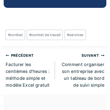
Étiquettes
#
contrat
#
contrat de travail
#
services
de
la
publication :
Navigation
PRÉCÉDENT
SUIVANT
Facturer les
Comment organiser
de
centièmes d’heures :
son entreprise avec
méthode simple et
un tableau de bord
l’article
modèle Excel gratuit
de suivi simple